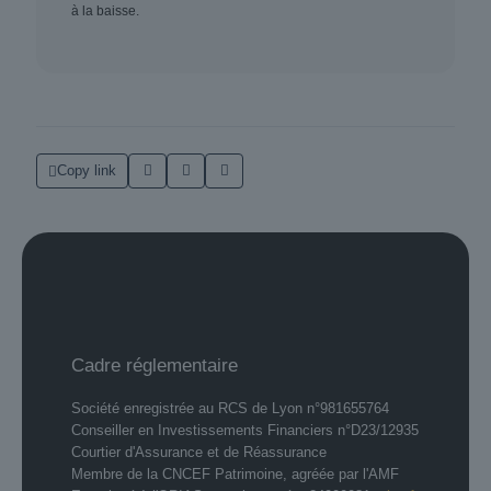
à la baisse.
Copy link
Cadre réglementaire
Société enregistrée au RCS de Lyon n°981655764
Conseiller en Investissements Financiers n°D23/12935
Courtier d'Assurance et de Réassurance
Membre de la CNCEF Patrimoine, agréée par l'AMF