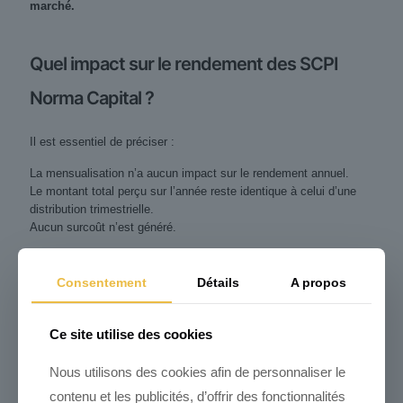
marché.
Quel impact sur le rendement des SCPI
Norma Capital ?
Il est essentiel de préciser :
La mensualisation n’a aucun impact sur le rendement annuel.
Le montant total perçu sur l’année reste identique à celui d’une
distribution trimestrielle.
Aucun surcoût n’est généré.
La modification porte exclusivement sur la fréquence de
versement.
Consentement
Détails
A propos
Pour l’investisseur, cela
améliore la gestion de trésorerie
sans
modifier la performance
intrinsèque du véhicule.
Ce site utilise des cookies
Un levier intéressant pour la stratégie patrimoniale
Nous utilisons des cookies afin de personnaliser le
Les dividendes mensuels peuvent être :
contenu et les publicités, d’offrir des fonctionnalités