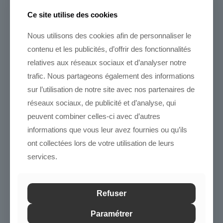
Vous souhaitez comprendre le fonctionnement d'une SCPI
Ce site utilise des cookies
avant d'investir ?
Consultez notre
guide complet sur les SCPI
: types,
Nous utilisons des cookies afin de personnaliser le
fiscalité, risques et meilleures façons d'investir.
contenu et les publicités, d’offrir des fonctionnalités
relatives aux réseaux sociaux et d’analyser notre
trafic. Nous partageons également des informations
sur l’utilisation de notre site avec nos partenaires de
Notre avis sur la SCPI Corum
réseaux sociaux, de publicité et d’analyse, qui
XL
peuvent combiner celles-ci avec d’autres
informations que vous leur avez fournies ou qu’ils
SCPI Corum XL
est la SCPI qui a le plus assumé l'idée
ont collectées lors de votre utilisation de leurs
que le risque de change n'est pas uniquement une
services.
contrainte — c'est aussi un moteur de performance.
Profitant de la baisse de la livre sterling post-Brexit,
Corum AM a constitué un portefeuille à près de 60%
d'actifs britanniques , acquis à des niveaux de prix et de
Refuser
change historiquement bas. Ces actifs continuent de
délivrer des loyers en livre sterling qui, selon les cours,
Paramétrer
amplifient ou atténuent le rendement en euros. C'est une