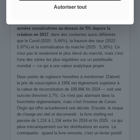
SCPI qui comprend cette mécanique et l'assume — pas
Autoriser tout
une SCPI qui la subit.
La régularité de l'objectif est son argument le plus fort :
9
années consécutives au-dessus de 5% depuis la
création en 2017
, dans des contextes aussi différents
que le Covid (2020 : 5,66%), la hausse des taux (2022 :
5,97%) et la normalisation du marché (2025 : 5,30%). Ce
n'est pas le rendement le plus élevé du marché, mais c'est
l'une des séries les plus régulières sur un portefeuille
mondial — ce qui a une valeur analytique propre.
Deux points de vigilance honnêtes à mentionner. D'abord,
le prix de souscription à 195€ est légèrement supérieur à
la valeur de reconstitution de 189,88€ fin 2024 — soit une
surcote d'environ 2,7%. Ce n'est pas alarmant dans la
fourchette réglementaire, mais c'est l'inverse de Corum
Origin qui offre actuellement une décote. Ensuite, le risque
de change est réel et documenté : la livre sterling est
passée de 1,21€ à 1,15€ entre fin 2024 et fin 2025 , ce qui
pèse mécaniquement sur les distributions en euros. La
contrepartie : quand la livre remonte, c'est un levier positif.