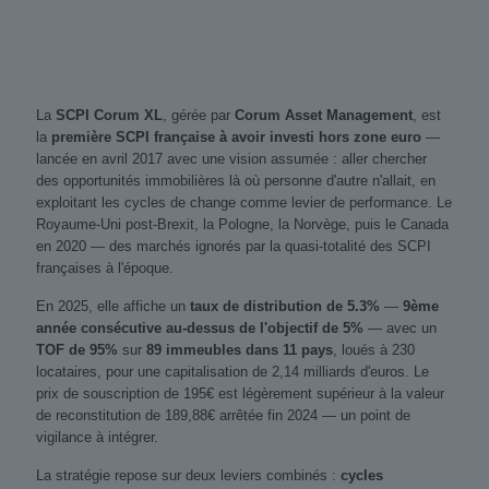
La
SCPI Corum XL
, gérée par
Corum Asset Management
, est
la
première SCPI française à avoir investi hors zone euro
—
lancée en avril 2017 avec une vision assumée : aller chercher
des opportunités immobilières là où personne d'autre n'allait, en
exploitant les cycles de change comme levier de performance. Le
Royaume-Uni post-Brexit, la Pologne, la Norvège, puis le Canada
en 2020 — des marchés ignorés par la quasi-totalité des SCPI
françaises à l'époque.
En 2025, elle affiche un
taux de distribution de 5.3%
—
9ème
année consécutive au-dessus de l'objectif de 5%
— avec un
TOF de 95%
sur
89 immeubles dans 11 pays
, loués à 230
locataires, pour une capitalisation de 2,14 milliards d'euros. Le
prix de souscription de 195€ est légèrement supérieur à la valeur
de reconstitution de 189,88€ arrêtée fin 2024 — un point de
vigilance à intégrer.
La stratégie repose sur deux leviers combinés :
cycles