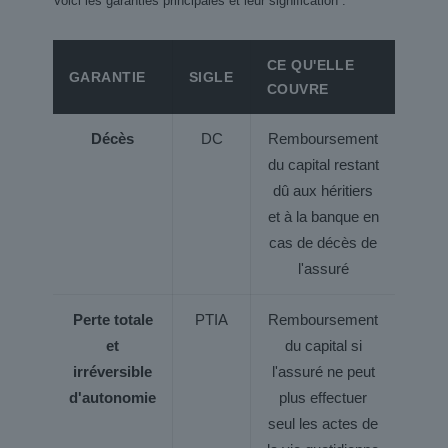
Voici les garanties principales et leur signification :
CE QU'ELLE
STA
GARANTIE
SIGLE
COUVRE
HAB
Décès
DC
Remboursement
OBL
du capital restant
dû aux héritiers
et à la banque en
cas de décès de
l'assuré
Perte totale
PTIA
Remboursement
OBL
et
du capital si
irréversible
l'assuré ne peut
d'autonomie
plus effectuer
seul les actes de