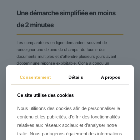
Une démarche simplifiée en moins
de 2 minutes
Les comparateurs en ligne demandent souvent de
renseigner une dizaine de champs, de fournir des
documents multiples et d'attendre plusieurs jours avant
d'obtenir une réponse exploitable. Qoria a conçu un
formulaire volontairement allégé.
Consentement
Détails
A propos
Ce dont vous avez besoin
Ce site utilise des cookies
Nous utilisons des cookies afin de personnaliser le
Pour démarrer votre dossier, il suffit de :
contenu et les publicités, d’offrir des fonctionnalités
Renseigner vos coordonnées,
relatives aux réseaux sociaux et d’analyser notre
votre profession et quelques
trafic. Nous partageons également des informations
informations de profil (fumeur, co-