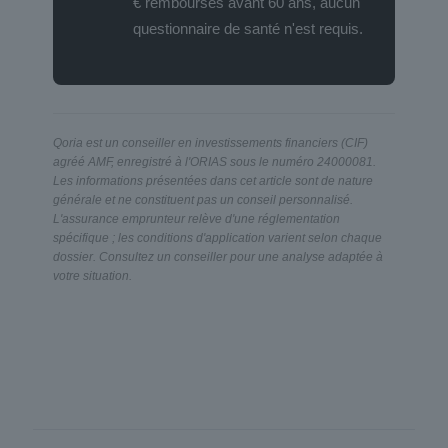
€ remboursés avant 60 ans, aucun
questionnaire de santé n'est requis.
Qoria est un conseiller en investissements financiers (CIF)
agréé AMF, enregistré à l'ORIAS sous le numéro 24000081.
Les informations présentées dans cet article sont de nature
générale et ne constituent pas un conseil personnalisé.
L'assurance emprunteur relève d'une réglementation
spécifique ; les conditions d'application varient selon chaque
dossier. Consultez un conseiller pour une analyse adaptée à
votre situation.