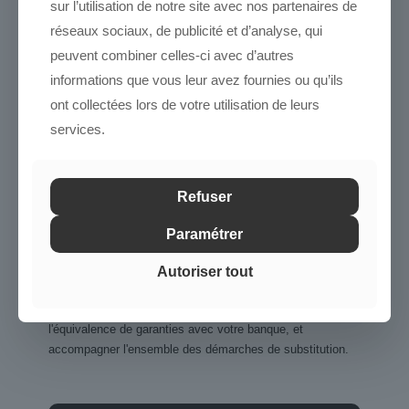
sur l’utilisation de notre site avec nos partenaires de
emprunteur)
réseaux sociaux, de publicité et d’analyse, qui
Joindre votre
offre de prêt
peuvent combiner celles-ci avec d’autres
Joindre votre
tableau
informations que vous leur avez fournies ou qu’ils
d'amortissement
ont collectées lors de votre utilisation de leurs
services.
Ces deux documents contiennent toutes les
informations nécessaires à l'analyse de votre
dossier. Aucun autre document n'est requis à
Refuser
ce stade.
Paramétrer
Autoriser tout
Une fois le formulaire soumis, un conseiller Qoria prend
contact pour présenter les options disponibles, vérifier
l'équivalence de garanties avec votre banque, et
accompagner l'ensemble des démarches de substitution.