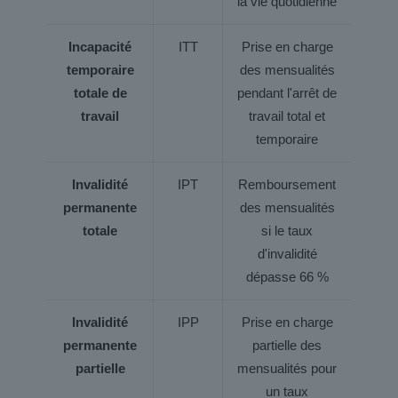
la vie quotidienne
Incapacité
ITT
Prise en charge
S
temporaire
des mensualités
totale de
pendant l'arrêt de
travail
travail total et
temporaire
Invalidité
IPT
Remboursement
S
permanente
des mensualités
totale
si le taux
d'invalidité
dépasse 66 %
Invalidité
IPP
Prise en charge
permanente
partielle des
partielle
mensualités pour
un taux