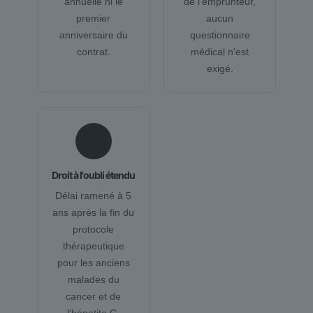
annuelle ni le
de l'emprunteur,
premier
aucun
anniversaire du
questionnaire
contrat.
médical n'est
exigé.
⏳
Droit à l'oubli étendu
Délai ramené à 5
ans après la fin du
protocole
thérapeutique
pour les anciens
malades du
cancer et de